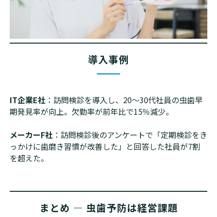
導入事例
IT企業E社
：訪問検診を導入し、20〜30代社員の虫歯早
期発見率が向上。欠勤率が前年比で15％減少。
メーカーF社
：訪問検診後のアンケートで「定期検診をき
っかけに歯磨き習慣が改善した」と回答した社員が7割
を超えた。
まとめ ― 虫歯予防は経営課題